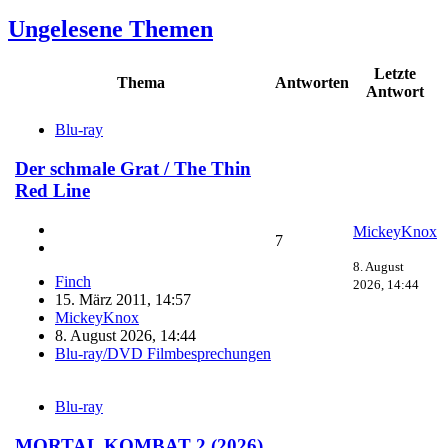
Ungelesene Themen
Letzte
Thema
Antworten
Antwort
Blu-ray
Der schmale Grat / The Thin
Red Line
MickeyKnox
7
8. August
Finch
2026, 14:44
15. März 2011, 14:57
MickeyKnox
8. August 2026, 14:44
Blu-ray/DVD Filmbesprechungen
Blu-ray
MORTAL KOMBAT 2 (2026)