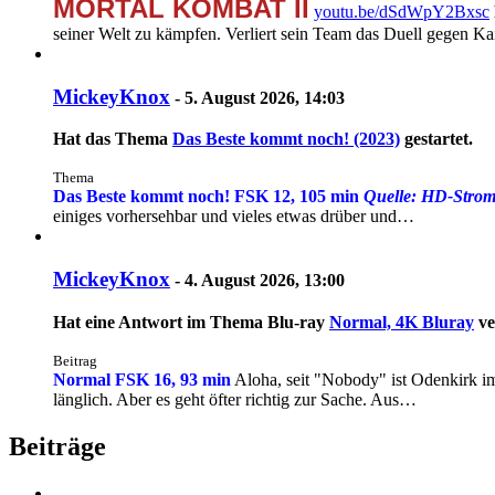
MORTAL KOMBAT II
youtu.be/dSdWpY2Bxsc
seiner Welt zu kämpfen. Verliert sein Team das Duell gegen 
MickeyKnox
-
5. August 2026, 14:03
Hat das Thema
Das Beste kommt noch! (2023)
gestartet.
Thema
Das Beste kommt noch! FSK 12, 105 min
Quelle: HD-Stro
einiges vorhersehbar und vieles etwas drüber und…
MickeyKnox
-
4. August 2026, 13:00
Hat eine Antwort im Thema
Blu-ray
Normal, 4K Bluray
ve
Beitrag
Normal
FSK 16, 93 min
Aloha, seit "Nobody" ist Odenkirk im 
länglich. Aber es geht öfter richtig zur Sache. Aus…
Beiträge