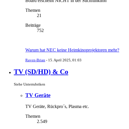
Board erscheint NICHT in der Suchfunktion
Themen
21
Beiträge
752
Warum hat NEC keine Heimkinoprojektoren mehr?
Raven-Brian
-
15. April 2025, 01:03
TV (SD/HD) & Co
Siehe Unterrubriken
TV Geräte
TV Geräte, Rückpro´s, Plasma etc.
Themen
2.549