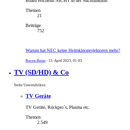
Board erscheint NICHT in der Suchfunktion
Themen
21
Beiträge
752
Warum hat NEC keine Heimkinoprojektoren mehr?
Raven-Brian
-
15. April 2025, 01:03
TV (SD/HD) & Co
Siehe Unterrubriken
TV Geräte
TV Geräte, Rückpro´s, Plasma etc.
Themen
2.549