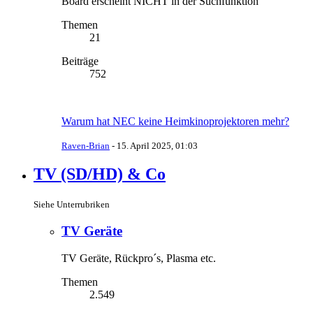
Board erscheint NICHT in der Suchfunktion
Themen
21
Beiträge
752
Warum hat NEC keine Heimkinoprojektoren mehr?
Raven-Brian
-
15. April 2025, 01:03
TV (SD/HD) & Co
Siehe Unterrubriken
TV Geräte
TV Geräte, Rückpro´s, Plasma etc.
Themen
2.549