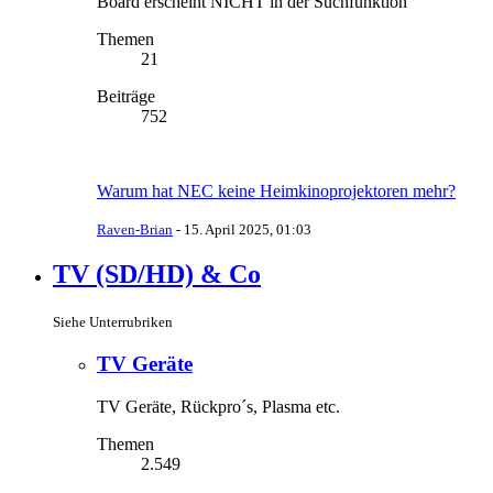
Board erscheint NICHT in der Suchfunktion
Themen
21
Beiträge
752
Warum hat NEC keine Heimkinoprojektoren mehr?
Raven-Brian
-
15. April 2025, 01:03
TV (SD/HD) & Co
Siehe Unterrubriken
TV Geräte
TV Geräte, Rückpro´s, Plasma etc.
Themen
2.549