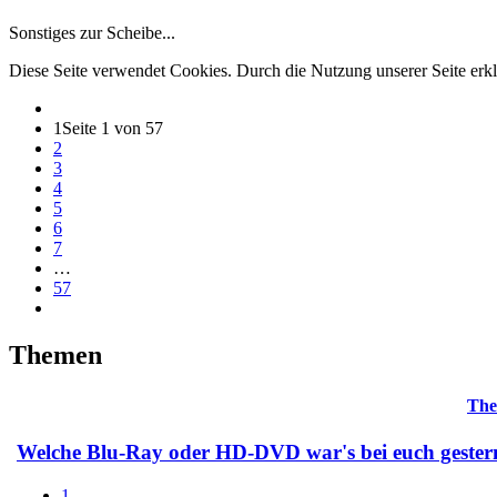
Sonstiges zur Scheibe...
Diese Seite verwendet Cookies. Durch die Nutzung unserer Seite erkl
1
Seite 1 von 57
2
3
4
5
6
7
…
57
Themen
Th
Welche Blu-Ray oder HD-DVD war's bei euch geste
1