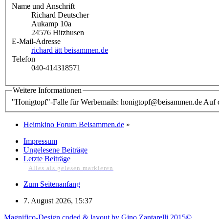
Name und Anschrift
Richard Deutscher
Aukamp 10a
24576 Hitzhusen
E-Mail-Adresse
richard ätt beisammen.de
Telefon
040-414318571
Weitere Informationen
"Honigtopf"-Falle für Werbemails: honigtopf@beisammen.de Auf di
Heimkino Forum Beisammen.de
»
Impressum
Ungelesene Beiträge
Letzte Beiträge
Alles als gelesen markieren
Zum Seitenanfang
7. August 2026, 15:37
Magnifico-Design coded & layout by Gino Zantarelli 2015©