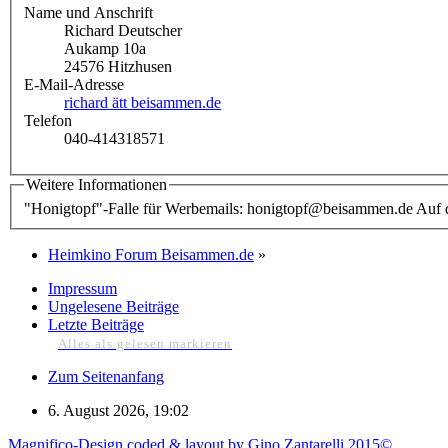
Name und Anschrift
Richard Deutscher
Aukamp 10a
24576 Hitzhusen
E-Mail-Adresse
richard ätt beisammen.de
Telefon
040-414318571
Weitere Informationen
"Honigtopf"-Falle für Werbemails: honigtopf@beisammen.de Auf di
Heimkino Forum Beisammen.de
»
Impressum
Ungelesene Beiträge
Letzte Beiträge
Alles als gelesen markieren
Zum Seitenanfang
6. August 2026, 19:02
Magnifico-Design coded & layout by Gino Zantarelli 2015©