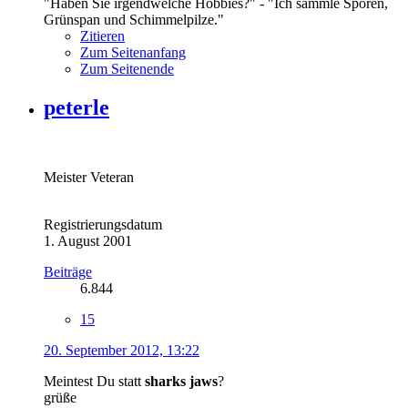
"Haben Sie irgendwelche Hobbies?" - "Ich sammle Sporen,
Grünspan und Schimmelpilze."
Zitieren
Zum Seitenanfang
Zum Seitenende
peterle
Meister Veteran
Registrierungsdatum
1. August 2001
Beiträge
6.844
15
20. September 2012, 13:22
Meintest Du statt
sharks jaws
?
grüße