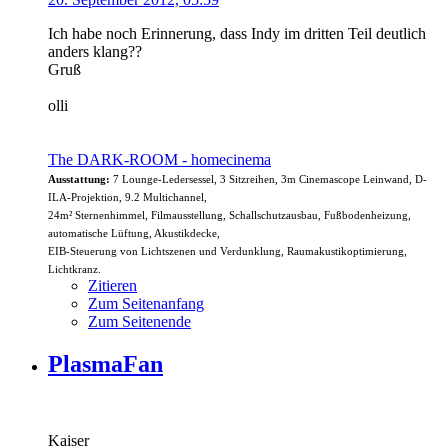
Ich habe noch Erinnerung, dass Indy im dritten Teil deutlich
anders klang??
Gruß
olli
The DARK-ROOM - homecinema
Ausstattung:
7 Lounge-Ledersessel, 3 Sitzreihen, 3m Cinemascope Leinwand, D-
ILA-Projektion, 9.2 Multichannel,
24m² Sternenhimmel, Filmausstellung, Schallschutzausbau, Fußbodenheizung,
automatische Lüftung, Akustikdecke,
EIB-Steuerung von Lichtszenen und Verdunklung, Raumakustikoptimierung,
Lichtkranz.
Zitieren
Zum Seitenanfang
Zum Seitenende
PlasmaFan
Kaiser