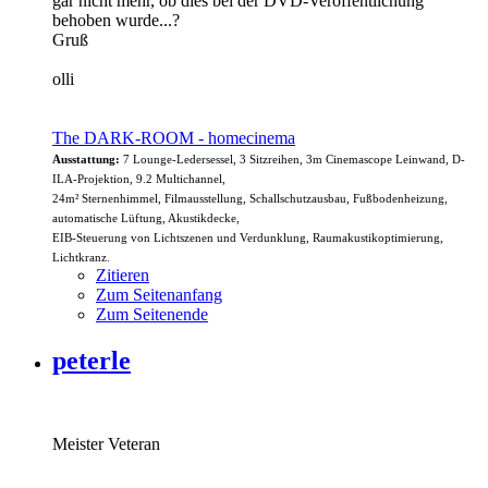
gar nicht mehr, ob dies bei der DVD-Veröffentlichung
behoben wurde...?
Gruß
olli
The DARK-ROOM - homecinema
Ausstattung:
7 Lounge-Ledersessel, 3 Sitzreihen, 3m Cinemascope Leinwand, D-
ILA-Projektion, 9.2 Multichannel,
24m² Sternenhimmel, Filmausstellung, Schallschutzausbau, Fußbodenheizung,
automatische Lüftung, Akustikdecke,
EIB-Steuerung von Lichtszenen und Verdunklung, Raumakustikoptimierung,
Lichtkranz.
Zitieren
Zum Seitenanfang
Zum Seitenende
peterle
Meister Veteran