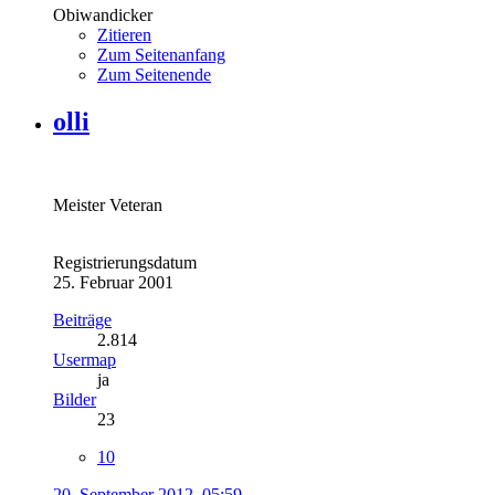
Obiwandicker
Zitieren
Zum Seitenanfang
Zum Seitenende
olli
Meister Veteran
Registrierungsdatum
25. Februar 2001
Beiträge
2.814
Usermap
ja
Bilder
23
10
20. September 2012, 05:59