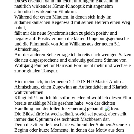
Dieses erschien dann mit leicht unruhigem Bildstand in
natürlich wirkender 35mm-Kinooptik mit angenehm
altmodisch wirkendem Filmkorn.
Während der ersten Minuten, in denen sich Indy im
südamerikanischen Regenwald mit seinen Helfern einen Weg
bahnt,
fällt mir die neue Synchronisation zugleich positiv und
negativ auf. Positiv ertönen die klaren Umgebungsgeräusche
und die Filmmusik von John Williams aus der neuen 5.1
Abmischung.
Auf der anderen Seite ertrage ich bereits nach wenigen Sätzen
die neu eingesprochene und eindeutig gealterte Stimme von
Wolfgang Pampel für Harrison Ford nicht mehr und wechsele
zur originalen Tonspur.
Hier meine ich, in der neuen 5.1 DTS HD Master Audio -
Abmischung, einen Zugewinn an Authentizität und Klarheit
wahrzunehmen.
Klingt toll! Und ich bin sofort wieder, obwohl ich diesen Film
bereits unzählige Male gesehen habe, von der dichten
Handlung und der tollen Inszenierung gebannt!
Die Bildschärfe ist wechselhaft, soviel sei gesagt, aber stellt
immer das Optimum des technisch Machbaren dar.
Denn die zitternde Unschärfe während der Spinnen-Szene zu
Beginn oder kurze Momente, in denen das Motiv aus dem