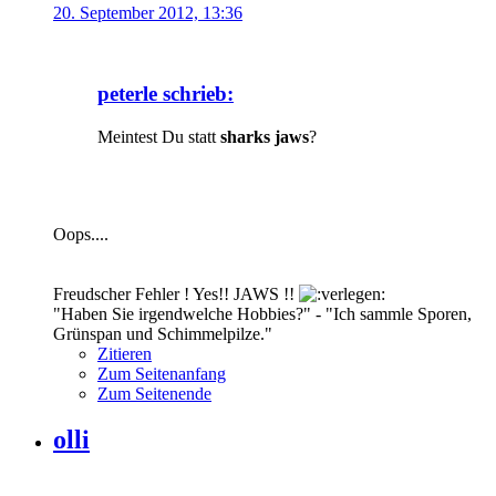
20. September 2012, 13:36
peterle schrieb:
Meintest Du statt
sharks jaws
?
Oops....
Freudscher Fehler ! Yes!! JAWS !!
"Haben Sie irgendwelche Hobbies?" - "Ich sammle Sporen,
Grünspan und Schimmelpilze."
Zitieren
Zum Seitenanfang
Zum Seitenende
olli