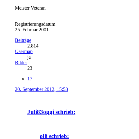
Meister Veteran
Registrierungsdatum
25. Februar 2001
Beiträge
2.814
Usermap
ja
Bilder
23
17
20. September 2012, 15:53
Juli83oggi schrieb:
olli schrieb: