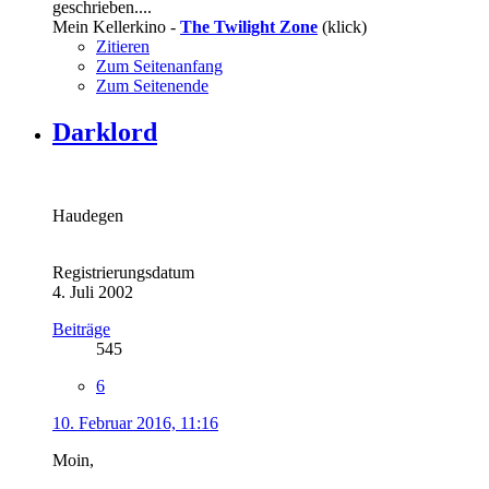
geschrieben....
Mein Kellerkino -
The Twilight Zone
(klick)
Zitieren
Zum Seitenanfang
Zum Seitenende
Darklord
Haudegen
Registrierungsdatum
4. Juli 2002
Beiträge
545
6
10. Februar 2016, 11:16
Moin,