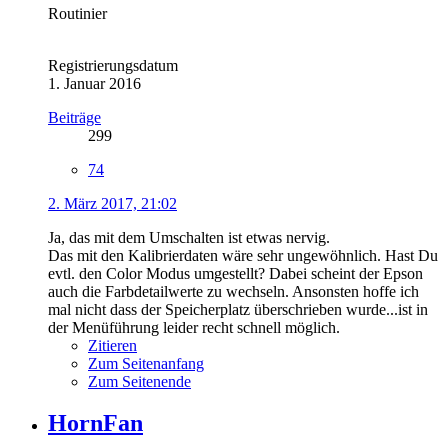
Routinier
Registrierungsdatum
1. Januar 2016
Beiträge
299
74
2. März 2017, 21:02
Ja, das mit dem Umschalten ist etwas nervig.
Das mit den Kalibrierdaten wäre sehr ungewöhnlich. Hast Du
evtl. den Color Modus umgestellt? Dabei scheint der Epson
auch die Farbdetailwerte zu wechseln. Ansonsten hoffe ich
mal nicht dass der Speicherplatz überschrieben wurde...ist in
der Menüführung leider recht schnell möglich.
Zitieren
Zum Seitenanfang
Zum Seitenende
HornFan