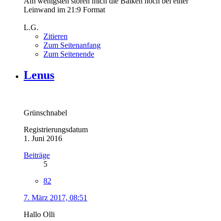
Am wenigsten stören mich die Balken noch bei einer
Leinwand im 21:9 Format
L.G.
Zitieren
Zum Seitenanfang
Zum Seitenende
Lenus
Grünschnabel
Registrierungsdatum
1. Juni 2016
Beiträge
5
82
7. März 2017, 08:51
Hallo Olli