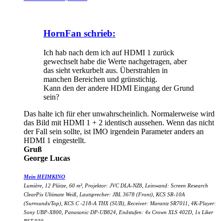
HornFan schrieb:
Ich hab nach dem ich auf HDMI 1 zurück
gewechselt habe die Werte nachgetragen, aber
das sieht verkurbelt aus. Überstrahlen in
manchen Bereichen und grünstichig.
Kann den der andere HDMI Eingang der Grund
sein?
Das halte ich für eher unwahrscheinlich. Normalerweise wird
das Bild mit HDMI 1 + 2 identisch aussehen. Wenn das nicht
der Fall sein sollte, ist IMO irgendein Parameter anders an
HDMI 1 eingestellt.
Gruß
George Lucas
Mein HEIMKINO
Lumière, 12 Plätze, 60 m³, Projektor: JVC DLA-NZ8, Leinwand: Screen Research
ClearPix Ultimate Weiß, Lautsprecher: JBL 3678 (Front), KCS SR-10A
(Surrounds/Top), KCS C -218-A THX (SUB), Receiver: Marantz SR7011, 4K-Player:
Sony UBP-X800, Panasonic DP-UB824, Endstufen: 4x Crown XLS 402D, 1x Liker