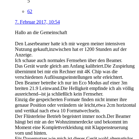
5
62
7. Februar 2017, 10:54
Hallo an die Gemeinschaft
Den Laserbeamer hatte ich mir wegen meiner intensiven
Nutzung gekauft,inzwischen hat er 1200 Stunden auf der
Anzeige.
Ich schaue auch normales Fernsehen über den Beamer.
Das Gerät wurde gleich am Anfang kalibriert.Die Zuspielung
übernimmt bei mir ein Rechner mit 4K Chip was die
verschiedenen Auflösungseinstellungen sehr erleichtert.
Den Beamer betreibe ich nur im Eco Modus auf einer 3m
breiten 21.9 Leinwand.Die Helligkeit empfinde ich als völlig
ausreichend--ist ja schließlich kein Fernseher.
Einzig die gespeicherten Formate finden nicht immer ihre
genaue Position oder verändern sie leicht,etwa 2cm horizontal
und vertikal nach etwa 10 Formatwechseln.
Der Flüsterleise Betrieb begeistert immer noch.Der Beamer
hängt bei mir an der Wohnzimmerdecke und bekommt im
Moment eine Komplettverkleidung mit Klappensteuerung
vorn und hinten.
Für Dauernutzer wie mich ist dieses Gerät wohl alternativlos