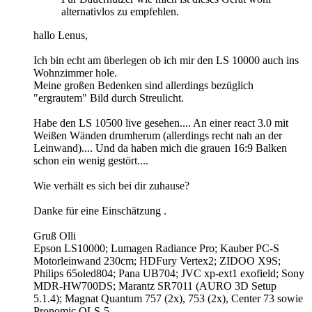
alternativlos zu empfehlen.
hallo Lenus,
Ich bin echt am überlegen ob ich mir den LS 10000 auch ins
Wohnzimmer hole.
Meine großen Bedenken sind allerdings bezüglich
"ergrautem" Bild durch Streulicht.
Habe den LS 10500 live gesehen.... An einer react 3.0 mit
Weißen Wänden drumherum (allerdings recht nah an der
Leinwand).... Und da haben mich die grauen 16:9 Balken
schon ein wenig gestört....
Wie verhält es sich bei dir zuhause?
Danke für eine Einschätzung .
Gruß Olli
Epson LS10000; Lumagen Radiance Pro; Kauber PC-S
Motorleinwand 230cm; HDFury Vertex2; ZIDOO X9S;
Philips 65oled804; Pana UB704; JVC xp-ext1 exofield; Sony
MDR-HW700DS; Marantz SR7011 (AURO 3D Setup
5.1.4); Magnat Quantum 757 (2x), 753 (2x), Center 73 sowie
Pronomic OLS-5