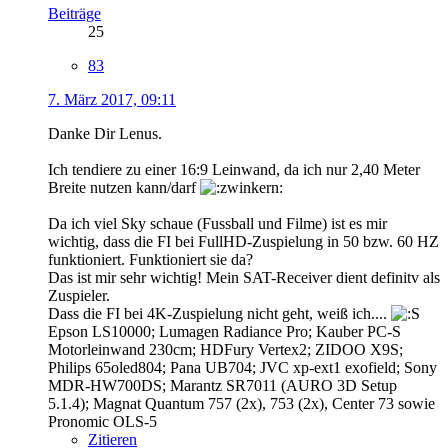
Beiträge
25
83
7. März 2017, 09:11
Danke Dir Lenus.
Ich tendiere zu einer 16:9 Leinwand, da ich nur 2,40 Meter
Breite nutzen kann/darf
Da ich viel Sky schaue (Fussball und Filme) ist es mir
wichtig, dass die FI bei FullHD-Zuspielung in 50 bzw. 60 HZ
funktioniert. Funktioniert sie da?
Das ist mir sehr wichtig! Mein SAT-Receiver dient definitv als
Zuspieler.
Dass die FI bei 4K-Zuspielung nicht geht, weiß ich....
Epson LS10000; Lumagen Radiance Pro; Kauber PC-S
Motorleinwand 230cm; HDFury Vertex2; ZIDOO X9S;
Philips 65oled804; Pana UB704; JVC xp-ext1 exofield; Sony
MDR-HW700DS; Marantz SR7011 (AURO 3D Setup
5.1.4); Magnat Quantum 757 (2x), 753 (2x), Center 73 sowie
Pronomic OLS-5
Zitieren