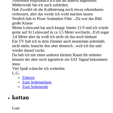
Ansonsten empfindlich ich das als äußerst angenehm.
Mittlerweile bin ich auch zufrieden.
Hab Zweifel ob die Kalibrierung noch etwas erkennbares
verbessert, aber das werde ich wohl machen lassen
Neulich hab es Pixae Animation Film ...Da war das Bild
große Klasse
Meine Leinwand hat auch knapp 3meter 21:9 und ich würde
gerne auf At Leinwand in ca 3,5 Meter wechseln...Evtl sogar
3,8 Meter aber da weiß ich nicht ob das noch hinhaut
Ein TV hab ich in dem Zimmer auch momentan jedenfalls
nicht mehr, brauche den aber dennoch , weil ich hin und
wieder darauf zocke.
Da hab ich mir einen anderen kleinen Raum für nehmen
können der aber noch irgendwie ein SAT Signal bekommen
muss
Viel Spaß wünsche ich weiterhin
L.G.
Zitieren
Zum Seitenanfang
Zum Seitenende
kottan
Gast