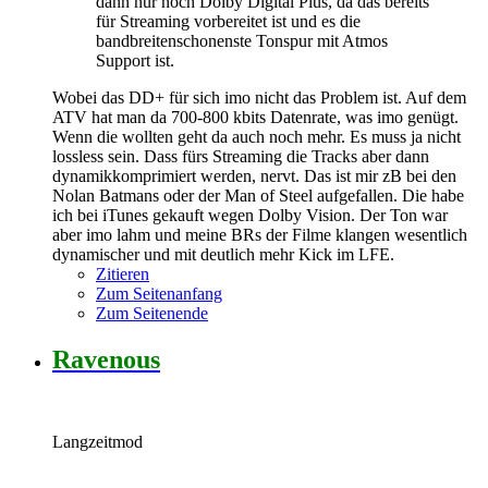
dann nur noch Dolby Digital Plus, da das bereits
für Streaming vorbereitet ist und es die
bandbreitenschonenste Tonspur mit Atmos
Support ist.
Wobei das DD+ für sich imo nicht das Problem ist. Auf dem
ATV hat man da 700-800 kbits Datenrate, was imo genügt.
Wenn die wollten geht da auch noch mehr. Es muss ja nicht
lossless sein. Dass fürs Streaming die Tracks aber dann
dynamikkomprimiert werden, nervt. Das ist mir zB bei den
Nolan Batmans oder der Man of Steel aufgefallen. Die habe
ich bei iTunes gekauft wegen Dolby Vision. Der Ton war
aber imo lahm und meine BRs der Filme klangen wesentlich
dynamischer und mit deutlich mehr Kick im LFE.
Zitieren
Zum Seitenanfang
Zum Seitenende
Ravenous
Langzeitmod