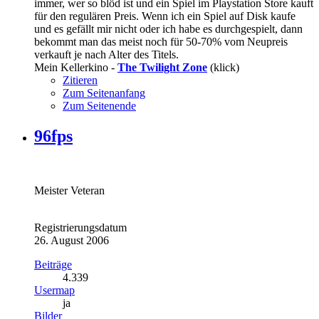
immer, wer so blöd ist und ein Spiel im Playstation Store kauft
für den regulären Preis. Wenn ich ein Spiel auf Disk kaufe
und es gefällt mir nicht oder ich habe es durchgespielt, dann
bekommt man das meist noch für 50-70% vom Neupreis
verkauft je nach Alter des Titels.
Mein Kellerkino -
The Twilight Zone
(klick)
Zitieren
Zum Seitenanfang
Zum Seitenende
96fps
Meister Veteran
Registrierungsdatum
26. August 2006
Beiträge
4.339
Usermap
ja
Bilder