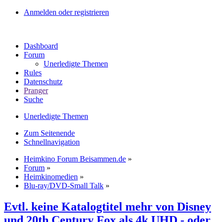
Anmelden oder registrieren
Dashboard
Forum
Unerledigte Themen
Rules
Datenschutz
Pranger
Suche
Unerledigte Themen
Zum Seitenende
Schnellnavigation
Heimkino Forum Beisammen.de
»
Forum
»
Heimkinomedien
»
Blu-ray/DVD-Small Talk
»
Evtl. keine Katalogtitel mehr von Disney
und 20th Century Fox als 4k UHD - oder