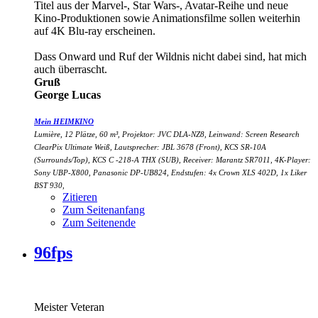
Titel aus der Marvel-, Star Wars-, Avatar-Reihe und neue
Kino-Produktionen sowie Animationsfilme sollen weiterhin
auf 4K Blu-ray erscheinen.
Dass Onward und Ruf der Wildnis nicht dabei sind, hat mich
auch überrascht.
Gruß
George Lucas
Mein HEIMKINO
Lumière, 12 Plätze, 60 m³, Projektor: JVC DLA-NZ8, Leinwand: Screen Research
ClearPix Ultimate Weiß, Lautsprecher: JBL 3678 (Front), KCS SR-10A
(Surrounds/Top), KCS C -218-A THX (SUB), Receiver: Marantz SR7011, 4K-Player:
Sony UBP-X800, Panasonic DP-UB824, Endstufen: 4x Crown XLS 402D, 1x Liker
BST 930,
Zitieren
Zum Seitenanfang
Zum Seitenende
96fps
Meister Veteran