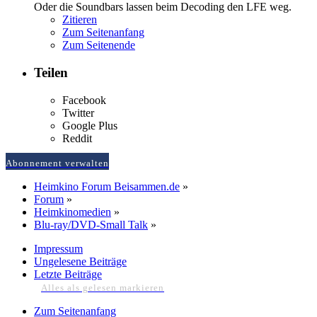
Oder die Soundbars lassen beim Decoding den LFE weg.
Zitieren
Zum Seitenanfang
Zum Seitenende
Teilen
Facebook
Twitter
Google Plus
Reddit
Abonnement verwalten
Heimkino Forum Beisammen.de
»
Forum
»
Heimkinomedien
»
Blu-ray/DVD-Small Talk
»
Impressum
Ungelesene Beiträge
Letzte Beiträge
Alles als gelesen markieren
Zum Seitenanfang