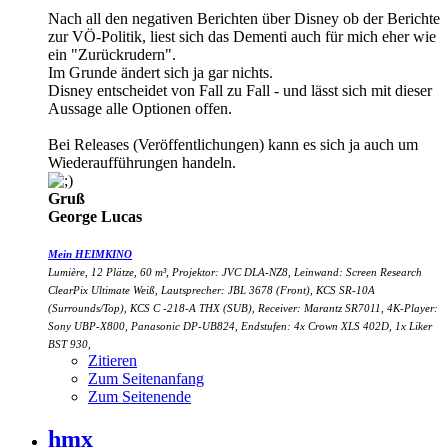
Nach all den negativen Berichten über Disney ob der Berichte
zur VÖ-Politik, liest sich das Dementi auch für mich eher wie
ein "Zurückrudern".
Im Grunde ändert sich ja gar nichts.
Disney entscheidet von Fall zu Fall - und lässt sich mit dieser
Aussage alle Optionen offen.
Bei Releases (Veröffentlichungen) kann es sich ja auch um
Wiederaufführungen handeln.
Gruß
George Lucas
Mein HEIMKINO
Lumière, 12 Plätze, 60 m³, Projektor: JVC DLA-NZ8, Leinwand: Screen Research
ClearPix Ultimate Weiß, Lautsprecher: JBL 3678 (Front), KCS SR-10A
(Surrounds/Top), KCS C -218-A THX (SUB), Receiver: Marantz SR7011, 4K-Player:
Sony UBP-X800, Panasonic DP-UB824, Endstufen: 4x Crown XLS 402D, 1x Liker
BST 930,
Zitieren
Zum Seitenanfang
Zum Seitenende
hmx