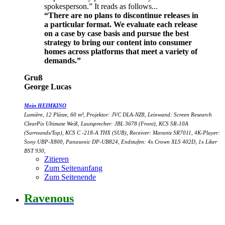
spokesperson.” It reads as follows...
“There are no plans to discontinue releases in
a particular format. We evaluate each release
on a case by case basis and pursue the best
strategy to bring our content into consumer
homes across platforms that meet a variety of
demands.”
Gruß
George Lucas
Mein HEIMKINO
Lumière, 12 Plätze, 60 m³, Projektor: JVC DLA-NZ8, Leinwand: Screen Research
ClearPix Ultimate Weiß, Lautsprecher: JBL 3678 (Front), KCS SR-10A
(Surrounds/Top), KCS C -218-A THX (SUB), Receiver: Marantz SR7011, 4K-Player:
Sony UBP-X800, Panasonic DP-UB824, Endstufen: 4x Crown XLS 402D, 1x Liker
BST 930,
Zitieren
Zum Seitenanfang
Zum Seitenende
Ravenous