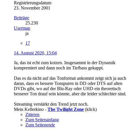
Registrierungsdatum
23. November 2001
Beiträge
25.230
Usermap
ja
17
14. August 2020, 15:04
Ja, das ist echt zum kotzen. Insgesammt in der Dynamik
kompremiert und dann noch im Tiefbass gekappt.
Das es da nicht auf das Tonformat ankommt zeigt sich ja auch
daran, dass es bessere Tonspuren in DD oder DTS auf alten
DVDs gibt, wo auf der Blu-Ray oder UHD ein theoretisch
besserer Ton drauf sein könnte, aber die leider schlechter sind.
Streaming verstärkt den Trend jetzt noch.
Mein Kellerkino -
The Twilight Zone
(klick)
Zitieren
Zum Seitenanfang
Zum Seitenende