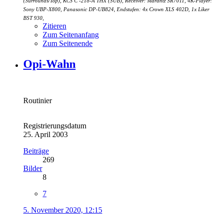
(Surrounds/Top), KCS C -218-A THX (SUB), Receiver: Marantz SR7011, 4K-Player:
Sony UBP-X800, Panasonic DP-UB824, Endstufen: 4x Crown XLS 402D, 1x Liker
BST 930,
Zitieren
Zum Seitenanfang
Zum Seitenende
Opi-Wahn
Routinier
Registrierungsdatum
25. April 2003
Beiträge
269
Bilder
8
7
5. November 2020, 12:15