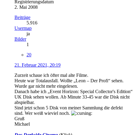
Registrierungsdatum
2. Mai 2008
Beiträge
5.916
Usermap
ja
Bilder
1
20
21. Februar 2021, 20:19
Zurzeit schaue ich öfter mal alte Filme.
Heute war Totalausfall. Wollte „Leon – Der Profi“ sehen.
Wurde gar nicht mehr eingelesen.
Danach habe ich „Event Horizon: Special Collector's Edition“
UK Disk sehen wollen. Ab Minute 33-45 war die Disk nicht
abspielbar.
Sind jetzt schon 5 Disk von meiner Sammlung die defekt
sind. Wer weiß wieviel noch.
Gruß
Michael
Das Darkside Cinema
(Klick)