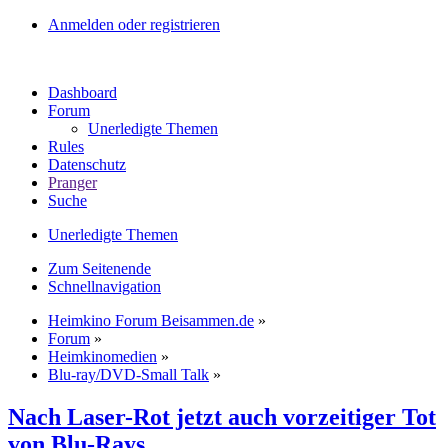
Anmelden oder registrieren
Dashboard
Forum
Unerledigte Themen
Rules
Datenschutz
Pranger
Suche
Unerledigte Themen
Zum Seitenende
Schnellnavigation
Heimkino Forum Beisammen.de
»
Forum
»
Heimkinomedien
»
Blu-ray/DVD-Small Talk
»
Nach Laser-Rot jetzt auch vorzeitiger Tot
von Blu-Rays