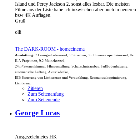
Island und Percy Jackson 2, sonst alles lesbar. Die meisten
Filme aus der Liste habe ich inzwischen aber auch in neueren
bzw 4K Auflagen.
Gruß
olli
The DARK-ROOM - homecinema
Ausstattung:
7 Lounge-Ledersessel, 3 Sitzreihen, 3m Cinemascope Leinwand, D-
ILA-Projektion, 9.2 Multichannel,
24m² Sternenhimmel, Filmausstellung, Schallschutzausbau, Fußbodenheizung,
automatische Lüftung, Akustikdecke,
EIB-Steuerung von Lichtszenen und Verdunklung, Raumakustikoptimierung,
Lichtkranz.
Zitieren
Zum Seitenanfang
Zum Seitenende
George Lucas
Ausgezeichnetes HK