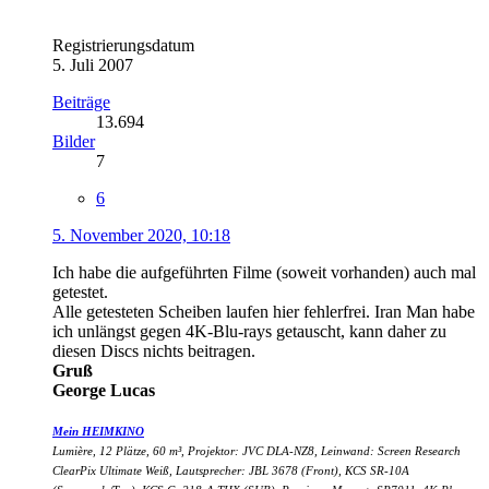
Registrierungsdatum
5. Juli 2007
Beiträge
13.694
Bilder
7
6
5. November 2020, 10:18
Ich habe die aufgeführten Filme (soweit vorhanden) auch mal
getestet.
Alle getesteten Scheiben laufen hier fehlerfrei. Iran Man habe
ich unlängst gegen 4K-Blu-rays getauscht, kann daher zu
diesen Discs nichts beitragen.
Gruß
George Lucas
Mein HEIMKINO
Lumière, 12 Plätze, 60 m³, Projektor: JVC DLA-NZ8, Leinwand: Screen Research
ClearPix Ultimate Weiß, Lautsprecher: JBL 3678 (Front), KCS SR-10A