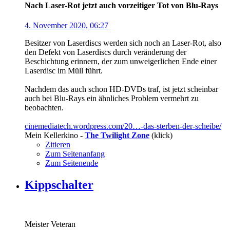
Nach Laser-Rot jetzt auch vorzeitiger Tot von Blu-Rays
4. November 2020, 06:27
Besitzer von Laserdiscs werden sich noch an Laser-Rot, also
den Defekt von Laserdiscs durch veränderung der
Beschichtung erinnern, der zum unweigerlichen Ende einer
Laserdisc im Müll führt.
Nachdem das auch schon HD-DVDs traf, ist jetzt scheinbar
auch bei Blu-Rays ein ähnliches Problem vermehrt zu
beobachten.
cinemediatech.wordpress.com/20…-das-sterben-der-scheibe/
Mein Kellerkino -
The Twilight Zone
(klick)
Zitieren
Zum Seitenanfang
Zum Seitenende
Kippschalter
Meister Veteran