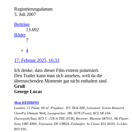
Registrierungsdatum
5. Juli 2007
Beiträge
13.692
Bilder
7
4
17. Februar 2025, 16:33
Ich denke, dass dieser Film extrem polarisiert.
Den Trailer kann man sich ansehen, weil da die
überraschenden Momente gar nicht enthalten sind.
Gruß
George Lucas
Mein HEIMKINO
Lumière, 12 Plätze, 60 m³, Projektor: JVC DLA-NZ8, Leinwand: Screen Research
ClearPix Ultimate Weiß, Lautsprecher: JBL 3678 (Front), KCS SR-10A
(Surrounds/Top), KCS C -218-A THX (SUB), Receiver: Marantz SR7011, 4K-Player:
Sony UBP-X800, Panasonic DP-UB824, Endstufen: 4x Crown XLS 402D, 1x Liker
BST 930,