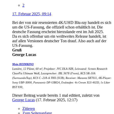
2
17. Februar 2025, 09:14
Bei der von mir resensierten 4K/UHD Blu-ray handelt es sich
um die US-Fassung, die offiziell schon erhältlich ist. Die
deutsche Fassung erscheint hierzulande erst im Juli 2025.
Da es sich offenbar um ein weiltweites Release handelt, ist
auf allen Versionen deutscher Ton drauf. Also auch auf der
US-Fassung.
Gruß
George Lucas
Mein HEIMKINO
Lumière, 12 Plätze, 60 m³, Projektor: JVC DLA-NZ8, Leinwand: Screen Research
ClearPix Ultimate Weiß, Lautsprecher: JBL 3678 (Front), KCS SR-10A
(Surrounds/Top), KCS C -218-A THX (SUB), Receiver: Marantz SR7011, 4K-Player:
Sony UBP-X800, Panasonic DP-UB824, Endstufen: 4x Crown XLS 402D, 1x Liker
BST 930,
Dieser Beitrag wurde bereits 1 mal editiert, zuletzt von
George Lucas
(
17. Februar 2025, 12:17
)
Zitieren
Zum Seitenanfang