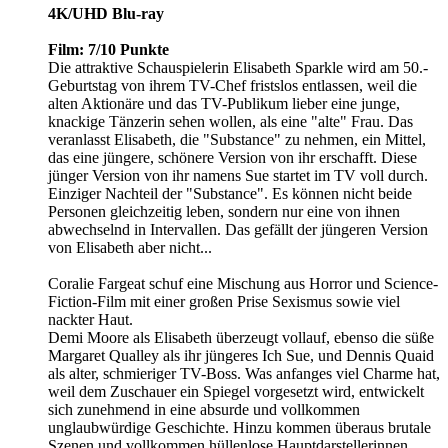
4K/UHD Blu-ray
Film: 7/10 Punkte
Die attraktive Schauspielerin Elisabeth Sparkle wird am 50.-
Geburtstag von ihrem TV-Chef fristslos entlassen, weil die
alten Aktionäre und das TV-Publikum lieber eine junge,
knackige Tänzerin sehen wollen, als eine "alte" Frau. Das
veranlasst Elisabeth, die "Substance" zu nehmen, ein Mittel,
das eine jüngere, schönere Version von ihr erschafft. Diese
jünger Version von ihr namens Sue startet im TV voll durch.
Einziger Nachteil der "Substance". Es können nicht beide
Personen gleichzeitig leben, sondern nur eine von ihnen
abwechselnd in Intervallen. Das gefällt der jüngeren Version
von Elisabeth aber nicht...
Coralie Fargeat schuf eine Mischung aus Horror und Science-
Fiction-Film mit einer großen Prise Sexismus sowie viel
nackter Haut.
Demi Moore als Elisabeth überzeugt vollauf, ebenso die süße
Margaret Qualley als ihr jüngeres Ich Sue, und Dennis Quaid
als alter, schmieriger TV-Boss. Was anfanges viel Charme hat,
weil dem Zuschauer ein Spiegel vorgesetzt wird, entwickelt
sich zunehmend in eine absurde und vollkommen
unglaubwürdige Geschichte. Hinzu kommen überaus brutale
Szenen und vollkommen hüllenlose Hauptdarstellerinnen.