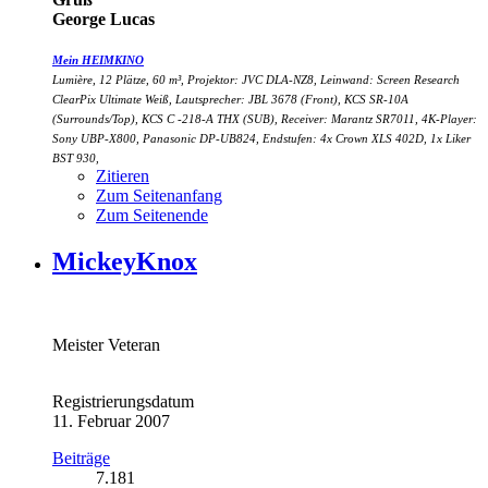
George Lucas
Mein HEIMKINO
Lumière, 12 Plätze, 60 m³, Projektor: JVC DLA-NZ8, Leinwand: Screen Research
ClearPix Ultimate Weiß, Lautsprecher: JBL 3678 (Front), KCS SR-10A
(Surrounds/Top), KCS C -218-A THX (SUB), Receiver: Marantz SR7011, 4K-Player:
Sony UBP-X800, Panasonic DP-UB824, Endstufen: 4x Crown XLS 402D, 1x Liker
BST 930,
Zitieren
Zum Seitenanfang
Zum Seitenende
MickeyKnox
Meister Veteran
Registrierungsdatum
11. Februar 2007
Beiträge
7.181