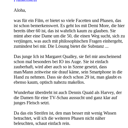
Aloha,
was für ein Film, er bietet so viele Facetten und Phasen, das
ist schon bemerkenswert. Es geht los mit Demi More, die hier
bereits über 60 ist, das ist wahrlich kaum zu glauben. Sie
mimt aber eine Dame um die 50, die einen Weg sucht, sich zu
verjüngen, was auch mit philosophischen Fragen einhergeht,
zumindest bei mir. Die Lösung bietet die Substanz ...
Das junge Ich ist Margaret Qualley, sie fiel mir anscheinend
schon mal besonders bei IO ins Auge. Sie ist einfach
zauberhaft, wird aber auch so in Szene gesetzt, dass
man/Mann zeitweise nie drauf käme, sein Smartphone in die
Hand zu nehmen. Dass sie doch schon 29 ist, man glaubt es
ebenso kaum, optisch nahezu makellos.
Wunderbar überdreht ist auch Dennis Quaid als Harvey, der
die Damen für eine TV-Schau aussucht und ganz klar auf
junges Fleisch setzt.
Da das ein Streifen ist, den man besser mit wenig Wissen
betrachtet, will ich die weiteren Phasen nicht näher
beleuchten, schaut einfach rein.