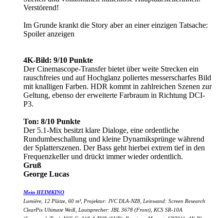
Verstörend!
Im Grunde krankt die Story aber an einer einzigen Tatsache:
Spoiler anzeigen
4K-Bild: 9/10 Punkte
Der Cinemascope-Transfer bietet über weite Strecken ein
rauschfreies und auf Hochglanz poliertes messerscharfes Bild
mit knalligen Farben. HDR kommt in zahlreichen Szenen zur
Geltung, ebenso der erweiterte Farbraum in Richtung DCI-
P3.
Ton: 8/10 Punkte
Der 5.1-Mix besitzt klare Dialoge, eine ordentliche
Rundumbeschallung und kleine Dynamiksprünge während
der Splatterszenen. Der Bass geht hierbei extrem tief in den
Frequenzkeller und drückt immer wieder ordentlich.
Gruß
George Lucas
Mein HEIMKINO
Lumière, 12 Plätze, 60 m³, Projektor: JVC DLA-NZ8, Leinwand: Screen Research
ClearPix Ultimate Weiß, Lautsprecher: JBL 3678 (Front), KCS SR-10A