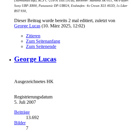
(Surrounds/Top), KCS C -218-A THX (SUB), Receiver: Marantz SR7011, 4K-Player:
Sony UBP-X800, Panasonic DP-UB824, Endstufen: 4x Crown XLS 402D, 1x Liker
BST 930,
Dieser Beitrag wurde bereits 2 mal editiert, zuletzt von
George Lucas
(
10. März 2025, 12:02
)
Zitieren
Zum Seitenanfang
Zum Seitenende
George Lucas
Ausgezeichnetes HK
Registrierungsdatum
5. Juli 2007
Beiträge
13.692
Bilder
7