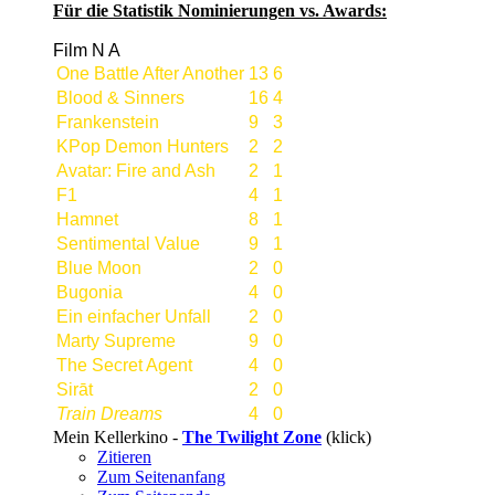
Für die Statistik Nominierungen vs. Awards:
Film
N
A
One Battle After Another
13
6
Blood & Sinners
16
4
Frankenstein
9
3
KPop Demon Hunters
2
2
Avatar: Fire and Ash
2
1
F1
4
1
Hamnet
8
1
Sentimental Value
9
1
Blue Moon
2
0
Bugonia
4
0
Ein einfacher Unfall
2
0
Marty Supreme
9
0
The Secret Agent
4
0
Sirāt
2
0
Train Dreams
4
0
Mein Kellerkino -
The Twilight Zone
(klick)
Zitieren
Zum Seitenanfang