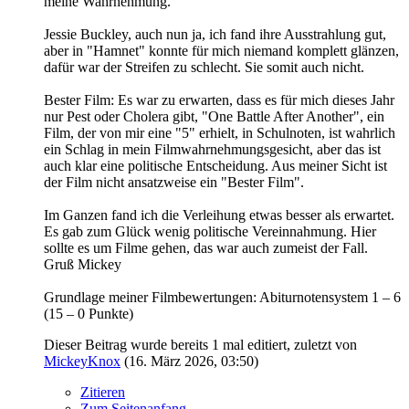
meine Wahrnehmung.
Jessie Buckley, auch nun ja, ich fand ihre Ausstrahlung gut,
aber in "Hamnet" konnte für mich niemand komplett glänzen,
dafür war der Streifen zu schlecht. Sie somit auch nicht.
Bester Film: Es war zu erwarten, dass es für mich dieses Jahr
nur Pest oder Cholera gibt, "One Battle After Another", ein
Film, der von mir eine "5" erhielt, in Schulnoten, ist wahrlich
ein Schlag in mein Filmwahrnehmungsgesicht, aber das ist
auch klar eine politische Entscheidung. Aus meiner Sicht ist
der Film nicht ansatzweise ein "Bester Film".
Im Ganzen fand ich die Verleihung etwas besser als erwartet.
Es gab zum Glück wenig politische Vereinnahmung. Hier
sollte es um Filme gehen, das war auch zumeist der Fall.
Gruß Mickey
Grundlage meiner Filmbewertungen: Abiturnotensystem 1 – 6
(15 – 0 Punkte)
Dieser Beitrag wurde bereits 1 mal editiert, zuletzt von
MickeyKnox
(
16. März 2026, 03:50
)
Zitieren
Zum Seitenanfang