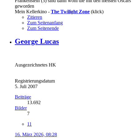
Frankenstein (3) sind dann wohl die mit den meisten Oscars
geworden
Mein Kellerkino -
The Twilight Zone
(klick)
Zitieren
Zum Seitenanfang
Zum Seitenende
George Lucas
Ausgezeichnetes HK
Registrierungsdatum
5. Juli 2007
Beiträge
13.692
Bilder
7
11
16. März 2026, 08:28