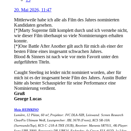
20. Mai 2026, 11:47
Mittlerweile habe ich alle als Film des Jahres nominierten
Kandidaten gesehen.
[*]Marty Supreme fällt komplett durch und ich verstehe nicht,
wie dieser Film überhaupt so viele Nominierungen erhalten
konnte.
[*]
One Battle After Another gilt auch für mich als einer der
besten Filme eines insgesamt schwachen Jahres.
Blood & Sinners ist nach wie vor mein Favorit unter den
aufgeführten Titeln.
Caught Steeling ist leider nicht nominiert worden, aber für
mich ist es der insgesamt beste Film des Jahres. Austin Butler
hätte als bester Schauspieler für seine Performance eine
Nominierung verdient.
Gruß
George Lucas
Mein HEIMKINO
Lumière, 12 Plätze, 60 m³, Projektor: JVC DLA-NZ8, Leinwand: Screen Research
ClearPix Ultimate Weiß, Lautsprecher: JBL 3678 (Front), KCS SR-10A
(Surrounds/Top), KCS C -218-A THX (SUB), Receiver: Marantz SR7011, 4K-Player:
Sony UBP-X800, Panasonic DP-UB824, Endstufen: 4x Crown XLS 402D, 1x Liker