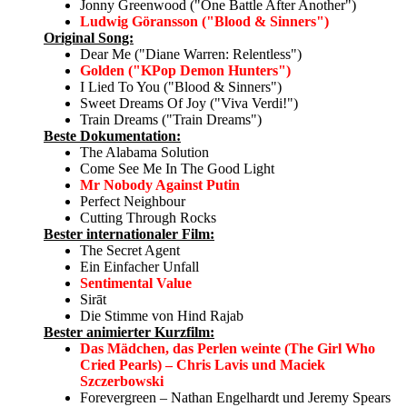
Jonny Greenwood ("One Battle After Another")
Ludwig Göransson ("Blood & Sinners")
Original Song:
Dear Me ("Diane Warren: Relentless")
Golden ("KPop Demon Hunters")
I Lied To You ("Blood & Sinners")
Sweet Dreams Of Joy ("Viva Verdi!")
Train Dreams ("Train Dreams")
Beste Dokumentation:
The Alabama Solution
Come See Me In The Good Light
Mr Nobody Against Putin
Perfect Neighbour
Cutting Through Rocks
Bester internationaler Film:
The Secret Agent
Ein Einfacher Unfall
Sentimental Value
Sirāt
Die Stimme von Hind Rajab
Bester animierter Kurzfilm:
Das Mädchen, das Perlen weinte (The Girl Who
Cried Pearls) – Chris Lavis und Maciek
Szczerbowski
Forevergreen – Nathan Engelhardt und Jeremy Spears