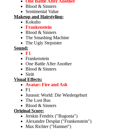
One Battle After Another
Blood & Sinners
Sentimental Value
Makeup and Hairstyling:
Kokuho
Frankenstein
Blood & Sinners
The Smashing Machine
The Ugly Stepsister
Sound:
F1
Frankenstein
One Battle After Another
Blood & Sinners
Sirāt
Visual Effects:
Avatar: Fire and Ash
F1
Jurassic World: Die Wiedergeburt
The Lost Bus
Blood & Sinners
Original Score:
Jerskin Fendrix ("Bugonia")
Alexandre Desplat ("Frankenstein")
Max Richter ("Hamnet")