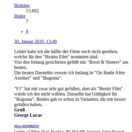
Beiträge
13.692
Bilder
7
8
30. Januar 2026, 13:49
Leider habe ich die hälfte der Filme noch nicht gesehen,
welche für den "Besten Film" nominiert sind.
Von den bislang gesichteten gefällt mir "Bood & Sinners" am
besten.
Die besten Darsteller verorte ich bislang in "On Battle After
Another" und "Bugonia".
"F1" hat mir zwar sehr gut gefallen, aber als "Bester Film"
würde ich ihn nicht wählen. Dasselbe hat Gültigkeit für
"Bugonia". Beides gab es schon in Varianten, die mir besser
gefallen haben.
Gruß
George Lucas
Mein HEIMKINO
Lumière, 12 Plätze, 60 m³, Projektor: JVC DLA-NZ8, Leinwand: Screen Research