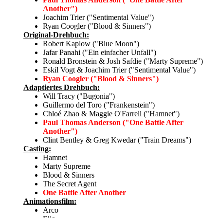
Another")
Joachim Trier ("Sentimental Value")
Ryan Coogler ("Blood & Sinners")
Original-Drehbuch:
Robert Kaplow ("Blue Moon")
Jafar Panahi ("Ein einfacher Unfall")
Ronald Bronstein & Josh Safdie ("Marty Supreme")
Eskil Vogt & Joachim Trier ("Sentimental Value")
Ryan Coogler ("Blood & Sinners")
Adaptiertes Drehbuch:
Will Tracy ("Bugonia")
Guillermo del Toro ("Frankenstein")
Chloé Zhao & Maggie O'Farrell ("Hamnet")
Paul Thomas Anderson ("One Battle After
Another")
Clint Bentley & Greg Kwedar ("Train Dreams")
Casting:
Hamnet
Marty Supreme
Blood & Sinners
The Secret Agent
One Battle After Another
Animationsfilm:
Arco