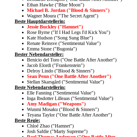
Ethan Hawke ("Blue Moon")
Michael B. Jordan ("Blood & Sinners")
Wagner Moura ("The Secret Agent")
Beste Hauptdarstellerin:
Jessie Buckley ("Hamnet")
Rose Byrne ("If I Had Legs I'd Kick You")
Kate Hudson ("Song Sung Blue")
Renate Reinsve ("Sentimental Value")
Emma Stone ("Bugonia")
Bester Nebendarsteller:
Benicio del Toro ("One Battle After Another")
Jacob Elordi ("Frankenstein")
Delroy Lindo ("Blood & Sinners")
Sean Penn ("One Battle After Another")
Stellan Skarsgård ("Sentimental Value")
Beste Nebendarstellerin:
Elle Fanning ("Sentimental Value")
Inga Ibsdotter Lilleaas ("Sentimental Value")
Amy Madigan ("Weapons")
Wunmi Mosaku ("Blood & Sinners")
Teyana Taylor ("One Battle After Another")
Beste Regie:
Chloé Zhao ("Hamnet")
Josh Safdie ("Marty Supreme")
Paul Thomas Anderson ("One Battle After