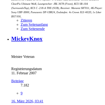
ClearPix Ultimate Weiß, Lautsprecher: JBL 3678 (Front), KCS SR-10A
(Surrounds/Top), KCS C -218-A THX (SUB), Receiver: Marantz SR7011, 4K-Player:
Sony UBP-X800, Panasonic DP-UB824, Endstufen: 4x Crown XLS 402D, 1x Liker
BST 930,
Zitieren
Zum Seitenanfang
Zum Seitenende
MickeyKnox
Meister Veteran
Registrierungsdatum
11. Februar 2007
Beiträge
7.182
9
16. März 2026, 03:41