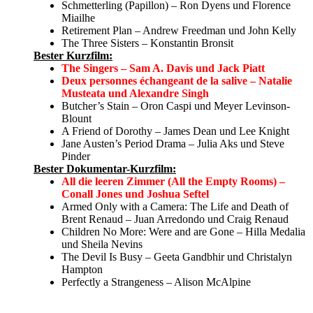
Schmetterling (Papillon) – Ron Dyens und Florence
Miailhe
Retirement Plan – Andrew Freedman und John Kelly
The Three Sisters – Konstantin Bronsit
Bester Kurzfilm:
The Singers – Sam A. Davis und Jack Piatt
Deux personnes échangeant de la salive – Natalie
Musteata und Alexandre Singh
Butcher’s Stain – Oron Caspi und Meyer Levinson-
Blount
A Friend of Dorothy – James Dean und Lee Knight
Jane Austen’s Period Drama – Julia Aks und Steve
Pinder
Bester Dokumentar-Kurzfilm:
All die leeren Zimmer (All the Empty Rooms) –
Conall Jones und Joshua Seftel
Armed Only with a Camera: The Life and Death of
Brent Renaud – Juan Arredondo und Craig Renaud
Children No More: Were and are Gone – Hilla Medalia
und Sheila Nevins
The Devil Is Busy – Geeta Gandbhir und Christalyn
Hampton
Perfectly a Strangeness – Alison McAlpine