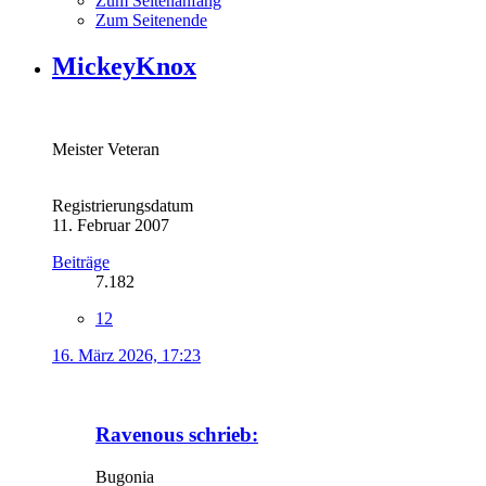
Zum Seitenanfang
Zum Seitenende
MickeyKnox
Meister Veteran
Registrierungsdatum
11. Februar 2007
Beiträge
7.182
12
16. März 2026, 17:23
Ravenous schrieb:
Bugonia