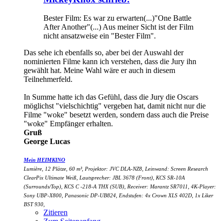
Bester Film: Es war zu erwarten(...)"One Battle
After Another"(...) Aus meiner Sicht ist der Film
nicht ansatzweise ein "Bester Film".
Das sehe ich ebenfalls so, aber bei der Auswahl der
nominierten Filme kann ich verstehen, dass die Jury ihn
gewählt hat. Meine Wahl wäre er auch in diesem
Teilnehmerfeld.
In Summe hatte ich das Gefühl, dass die Jury die Oscars
möglichst "vielschichtig" vergeben hat, damit nicht nur die
Filme "woke" besetzt werden, sondern dass auch die Preise
"woke" Empfänger erhalten.
Gruß
George Lucas
Mein HEIMKINO
Lumière, 12 Plätze, 60 m³, Projektor: JVC DLA-NZ8, Leinwand: Screen Research
ClearPix Ultimate Weiß, Lautsprecher: JBL 3678 (Front), KCS SR-10A
(Surrounds/Top), KCS C -218-A THX (SUB), Receiver: Marantz SR7011, 4K-Player:
Sony UBP-X800, Panasonic DP-UB824, Endstufen: 4x Crown XLS 402D, 1x Liker
BST 930,
Zitieren