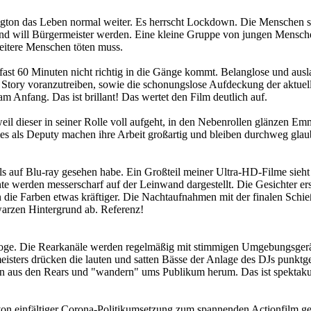
ngton das Leben normal weiter. Es herrscht Lockdown. Die Menschen s
 und will Bürgermeister werden. Eine kleine Gruppe von jungen Mensch
 weitere Menschen töten muss.
n fast 60 Minuten nicht richtig in die Gänge kommt. Belanglose und a
 Story voranzutreiben, sowie die schonungslose Aufdeckung der aktuell
 Anfang. Das ist brillant! Das wertet den Film deutlich auf.
 weil dieser in seiner Rolle voll aufgeht, in den Nebenrollen glänzen 
es als Deputy machen ihre Arbeit großartig und bleiben durchweg glau
ls auf Blu-ray gesehen habe. Ein Großteil meiner Ultra-HD-Filme sieht i
 werden messerscharf auf der Leinwand dargestellt. Die Gesichter ersc
ie Farben etwas kräftiger. Die Nachtaufnahmen mit der finalen Schießer
warzen Hintergrund ab. Referenz!
aloge. Die Rearkanäle werden regelmäßig mit stimmigen Umgebungsgerä
meisters drücken die lauten und satten Bässe der Anlage des DJs punktg
önen aus den Rears und "wandern" ums Publikum herum. Das ist spektak
on einfältiger Corona-Politikumsetzung zum spannenden Actionfilm gel