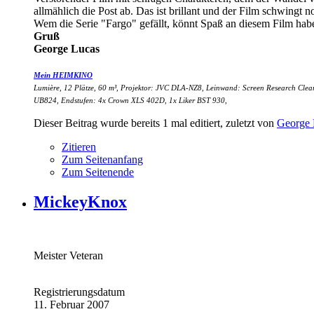
allmählich die Post ab. Das ist brillant und der Film schwingt n
Wem die Serie "Fargo" gefällt, könnt Spaß an diesem Film hab
Gruß
George Lucas
Mein HEIMKINO
Lumière, 12 Plätze, 60 m³, Projektor: JVC DLA-NZ8, Leinwand: Screen Research Cl
UB824, Endstufen: 4x Crown XLS 402D, 1x Liker BST 930,
Dieser Beitrag wurde bereits 1 mal editiert, zuletzt von
George 
Zitieren
Zum Seitenanfang
Zum Seitenende
MickeyKnox
Meister Veteran
Registrierungsdatum
11. Februar 2007