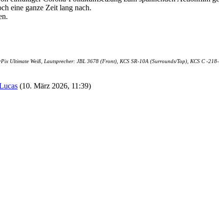
och eine ganze Zeit lang nach.
en.
earPix Ultimate Weiß, Lautsprecher: JBL 3678 (Front), KCS SR-10A (Surrounds/Top), KCS C -2
Lucas
(
10. März 2026, 11:39
)