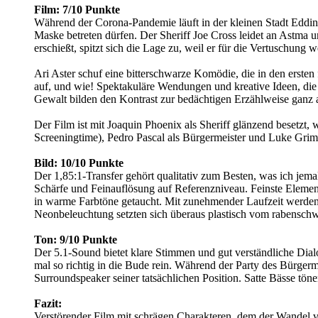
Film: 7/10 Punkte
Während der Corona-Pandemie läuft in der kleinen Stadt Eddi
Maske betreten dürfen. Der Sheriff Joe Cross leidet an Astma
erschießt, spitzt sich die Lage zu, weil er für die Vertuschung
Ari Aster schuf eine bitterschwarze Komödie, die in den erste
auf, und wie! Spektakuläre Wendungen und kreative Ideen, die
Gewalt bilden den Kontrast zur bedächtigen Erzählweise ganz am
Der Film ist mit Joaquin Phoenix als Sheriff glänzend besetzt,
Screeningtime), Pedro Pascal als Bürgermeister und Luke Grim
Bild: 10/10 Punkte
Der 1,85:1-Transfer gehört qualitativ zum Besten, was ich jema
Schärfe und Feinauflösung auf Referenzniveau. Feinste Elemente
in warme Farbtöne getaucht. Mit zunehmender Laufzeit werden d
Neonbeleuchtung setzten sich überaus plastisch vom rabensch
Ton: 9/10 Punkte
Der 5.1-Sound bietet klare Stimmen und gut verständliche Di
mal so richtig in die Bude rein. Während der Party des Bürger
Surroundspeaker seiner tatsächlichen Position. Satte Bässe t
Fazit:
Verstörender Film mit schrägen Charakteren, dem der Wandel v