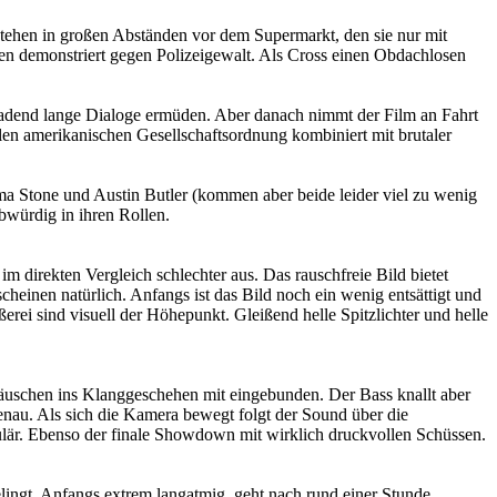
tehen in großen Abständen vor dem Supermarkt, den sie nur mit
en demonstriert gegen Polizeigewalt. Als Cross einen Obdachlosen
usladend lange Dialoge ermüden. Aber danach nimmt der Film an Fahrt
en amerikanischen Gesellschaftsordnung kombiniert mit brutaler
Emma Stone und Austin Butler (kommen aber beide leider viel zu wenig
bwürdig in ihren Rollen.
m direkten Vergleich schlechter aus. Das rauschfreie Bild bietet
heinen natürlich. Anfangs ist das Bild noch ein wenig entsättigt und
ei sind visuell der Höhepunkt. Gleißend helle Spitzlichter und helle
uschen ins Klanggeschehen mit eingebunden. Der Bass knallt aber
enau. Als sich die Kamera bewegt folgt der Sound über die
ulär. Ebenso der finale Showdown mit wirklich druckvollen Schüssen.
ingt. Anfangs extrem langatmig, geht nach rund einer Stunde