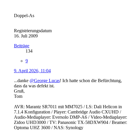
Doppel-As
Registrierungsdatum
16. Juli 2009
Beiträge
134
9
9. April 2026, 11:04
...danke
@George Lucas
! Ich hatte schon die Befürchtung,
dass da was defekt ist.
Gruß,
Tom
AVR: Marantz SR7011 mit MM7025 / LS: Dali Helicon in
7.1.4 Konfiguration / Player: Cambridge Audio CXUHD /
Audio-Mediaplayer: Eversolo DMP-A6 / Video-Mediaplayer:
Zidoo UHD3000 / TV: Panasonic TX-58DXW904 / Beamer:
Optoma UHZ 3600 / NAS: Synology