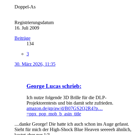
Doppel-As
Registrierungsdatum
16. Juli 2009
Beiträge
134
3
30. März 2026, 11:35
George Lucas schrieb:
Ich nutze folgende 3D Brille für die DLP-
Projektorentests und bin damit sehr zufrieden.
amazon.de/gp/aw/d/B07GS2Q2R4?p…
=ppx_pop_mob_b_asin_title
....danke George! Die hatte ich auch schon ins Auge gefasst.
Sieht für mich der High-Shock Blue Heaven seeeeeh ähnlich,
kostet aber nur 1/3.