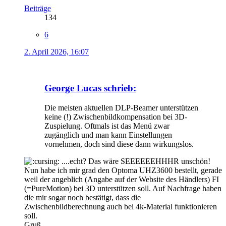
Beiträge
134
6
2. April 2026, 16:07
George Lucas schrieb:
Die meisten aktuellen DLP-Beamer unterstützen
keine (!) Zwischenbildkompensation bei 3D-
Zuspielung. Oftmals ist das Menü zwar
zugänglich und man kann Einstellungen
vornehmen, doch sind diese dann wirkungslos.
....echt? Das wäre SEEEEEEHHHR unschön!
Nun habe ich mir grad den Optoma UHZ3600 bestellt, gerade
weil der angeblich (Angabe auf der Website des Händlers) FI
(=PureMotion) bei 3D unterstützen soll. Auf Nachfrage haben
die mir sogar noch bestätigt, dass die
Zwischenbildberechnung auch bei 4k-Material funktionieren
soll.
Gruß,