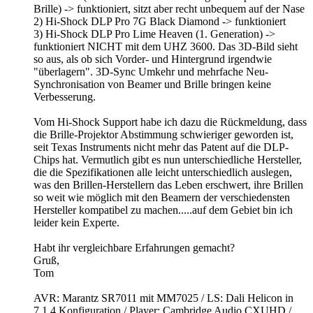
Brille) -> funktioniert, sitzt aber recht unbequem auf der Nase
2) Hi-Shock DLP Pro 7G Black Diamond -> funktioniert
3) Hi-Shock DLP Pro Lime Heaven (1. Generation) ->
funktioniert NICHT mit dem UHZ 3600. Das 3D-Bild sieht
so aus, als ob sich Vorder- und Hintergrund irgendwie
"überlagern". 3D-Sync Umkehr und mehrfache Neu-
Synchronisation von Beamer und Brille bringen keine
Verbesserung.
Vom Hi-Shock Support habe ich dazu die Rückmeldung, dass
die Brille-Projektor Abstimmung schwieriger geworden ist,
seit Texas Instruments nicht mehr das Patent auf die DLP-
Chips hat. Vermutlich gibt es nun unterschiedliche Hersteller,
die die Spezifikationen alle leicht unterschiedlich auslegen,
was den Brillen-Herstellern das Leben erschwert, ihre Brillen
so weit wie möglich mit den Beamern der verschiedensten
Hersteller kompatibel zu machen.....auf dem Gebiet bin ich
leider kein Experte.
Habt ihr vergleichbare Erfahrungen gemacht?
Gruß,
Tom
AVR: Marantz SR7011 mit MM7025 / LS: Dali Helicon in
7.1.4 Konfiguration / Player: Cambridge Audio CXUHD /