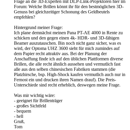
Frage an die 3D-Experten mit DLP-Link-Projektoren hier im
Forum: Welche Brillen könnt ihr für den bestmöglichen 3D-
Genuss bei gleichzeitiger Schonung des Geldbeutels
empfehlen?
Hintergrund meiner Frage:
Ich plane demnächst meinen Pana PT-AE 4000 in Rente zu
schicken und den gegen einen 4k- HDR- und 3D-fähigen
Beamer auszutauschen. Bin noch nicht ganz sicher, was es
wird, der Optoma UHZ 3600 sieht für mich zumindes auf
dem Papier recht attraktiv aus. Bei der Planung der
Anschaffung finde ich auf den üblichen Plattformen diverse
Brillen, die alle recht ähnlich aussehen und vermutlich fast
alle aus den selben chinesischen Fabriken stammen (die
Platzhirsche, bsp. High-Shock kaufen vermutlich auch nur in
Fernost ein und drucken ihren Namen drauf). Die Preis-
Unterschiede sind recht erheblich, deswegen meine Frage.
Was mir wichtig wäre:
- geeignet für Brillenträger
- großes Sichtfeld
- bequem
- hell
Gruß,
Tom