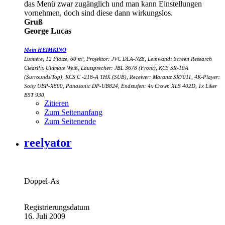
das Menü zwar zugänglich und man kann Einstellungen
vornehmen, doch sind diese dann wirkungslos.
Gruß
George Lucas
Mein HEIMKINO
Lumière, 12 Plätze, 60 m³, Projektor: JVC DLA-NZ8, Leinwand: Screen Research
ClearPix Ultimate Weiß, Lautsprecher: JBL 3678 (Front), KCS SR-10A
(Surrounds/Top), KCS C -218-A THX (SUB), Receiver: Marantz SR7011, 4K-Player:
Sony UBP-X800, Panasonic DP-UB824, Endstufen: 4x Crown XLS 402D, 1x Liker
BST 930,
Zitieren
Zum Seitenanfang
Zum Seitenende
reelyator
Doppel-As
Registrierungsdatum
16. Juli 2009