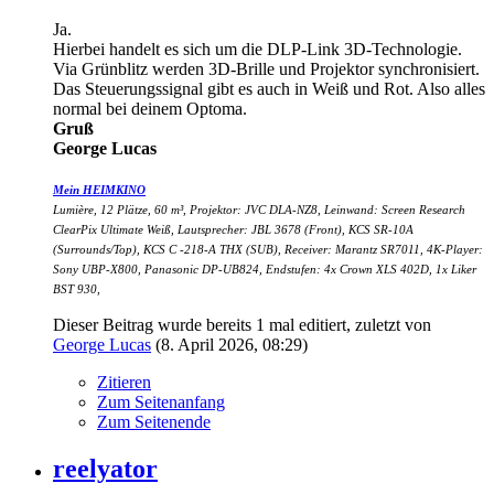
Ja.
Hierbei handelt es sich um die DLP-Link 3D-Technologie.
Via Grünblitz werden 3D-Brille und Projektor synchronisiert.
Das Steuerungssignal gibt es auch in Weiß und Rot. Also alles
normal bei deinem Optoma.
Gruß
George Lucas
Mein HEIMKINO
Lumière, 12 Plätze, 60 m³, Projektor: JVC DLA-NZ8, Leinwand: Screen Research
ClearPix Ultimate Weiß, Lautsprecher: JBL 3678 (Front), KCS SR-10A
(Surrounds/Top), KCS C -218-A THX (SUB), Receiver: Marantz SR7011, 4K-Player:
Sony UBP-X800, Panasonic DP-UB824, Endstufen: 4x Crown XLS 402D, 1x Liker
BST 930,
Dieser Beitrag wurde bereits 1 mal editiert, zuletzt von
George Lucas
(
8. April 2026, 08:29
)
Zitieren
Zum Seitenanfang
Zum Seitenende
reelyator