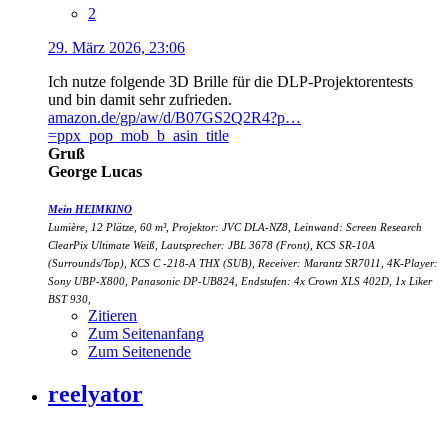
2
29. März 2026, 23:06
Ich nutze folgende 3D Brille für die DLP-Projektorentests
und bin damit sehr zufrieden.
amazon.de/gp/aw/d/B07GS2Q2R4?p…
=ppx_pop_mob_b_asin_title
Gruß
George Lucas
Mein HEIMKINO
Lumière, 12 Plätze, 60 m³, Projektor: JVC DLA-NZ8, Leinwand: Screen Research
ClearPix Ultimate Weiß, Lautsprecher: JBL 3678 (Front), KCS SR-10A
(Surrounds/Top), KCS C -218-A THX (SUB), Receiver: Marantz SR7011, 4K-Player:
Sony UBP-X800, Panasonic DP-UB824, Endstufen: 4x Crown XLS 402D, 1x Liker
BST 930,
Zitieren
Zum Seitenanfang
Zum Seitenende
reelyator