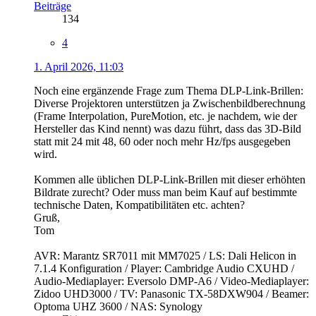
Beiträge
134
4
1. April 2026, 11:03
Noch eine ergänzende Frage zum Thema DLP-Link-Brillen:
Diverse Projektoren unterstützen ja Zwischenbildberechnung
(Frame Interpolation, PureMotion, etc. je nachdem, wie der
Hersteller das Kind nennt) was dazu führt, dass das 3D-Bild
statt mit 24 mit 48, 60 oder noch mehr Hz/fps ausgegeben
wird.
Kommen alle üblichen DLP-Link-Brillen mit dieser erhöhten
Bildrate zurecht? Oder muss man beim Kauf auf bestimmte
technische Daten, Kompatibilitäten etc. achten?
Gruß,
Tom
AVR: Marantz SR7011 mit MM7025 / LS: Dali Helicon in
7.1.4 Konfiguration / Player: Cambridge Audio CXUHD /
Audio-Mediaplayer: Eversolo DMP-A6 / Video-Mediaplayer:
Zidoo UHD3000 / TV: Panasonic TX-58DXW904 / Beamer:
Optoma UHZ 3600 / NAS: Synology