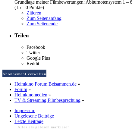
Grundlage meiner Filmbewertungen: Abiturnotensystem 1 – 6
(15 – 0 Punkte)
Zitieren
Zum Seitenanfang
Zum Seitenende
Teilen
Facebook
Twitter
Google Plus
Reddit
Abonnement verwalten
Heimkino Forum Beisammen.de
»
Forum
»
Heimkinomedien
»
TV & Streaming Filmbesprechung
»
Impressum
Ungelesene Beiträge
Letzte Beiträge
Alles als gelesen markieren