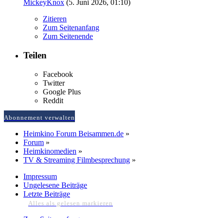
MickeyKnox
(
5. Juni 2026, 01:10
)
Zitieren
Zum Seitenanfang
Zum Seitenende
Teilen
Facebook
Twitter
Google Plus
Reddit
Abonnement verwalten
Heimkino Forum Beisammen.de
»
Forum
»
Heimkinomedien
»
TV & Streaming Filmbesprechung
»
Impressum
Ungelesene Beiträge
Letzte Beiträge
Alles als gelesen markieren