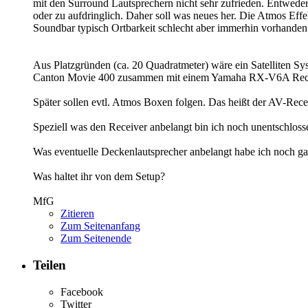
mit den Surround Lautsprechern nicht sehr zufrieden. Entweder
oder zu aufdringlich. Daher soll was neues her. Die Atmos Effe
Soundbar typisch Ortbarkeit schlecht aber immerhin vorhanden
Aus Platzgründen (ca. 20 Quadratmeter) wäre ein Satelliten Sys
Canton Movie 400 zusammen mit einem Yamaha RX-V6A Rec
Später sollen evtl. Atmos Boxen folgen. Das heißt der AV-Re
Speziell was den Receiver anbelangt bin ich noch unentschlo
Was eventuelle Deckenlautsprecher anbelangt habe ich noch g
Was haltet ihr von dem Setup?
MfG
Zitieren
Zum Seitenanfang
Zum Seitenende
Teilen
Facebook
Twitter