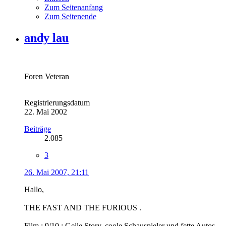
Zum Seitenanfang
Zum Seitenende
andy lau
Foren Veteran
Registrierungsdatum
22. Mai 2002
Beiträge
2.085
3
26. Mai 2007, 21:11
Hallo,
THE FAST AND THE FURIOUS .
Film : 9/10 : Geile Story, coole Schauspieler und fette Autos.