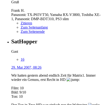
Gruß
Frank H.
Panasonic TX-P65VT50, Yamaha RX-V3800, Toshiba XE-
1, Panasonic DMP-BDT310, PS3 slim
Zitieren
Zum Seitenanfang
Zum Seitenende
SatHopper
Gast
16
29. Mai 2007, 08:26
Wir hatten gestern abend endlich Zeit für Matrix1. Immer
wieder ein Genuss, erst Recht in HD
Film: 10
Bild: 9/10
Ton: 10
Der Ton in True HD war einfach nur der Wahnsinn