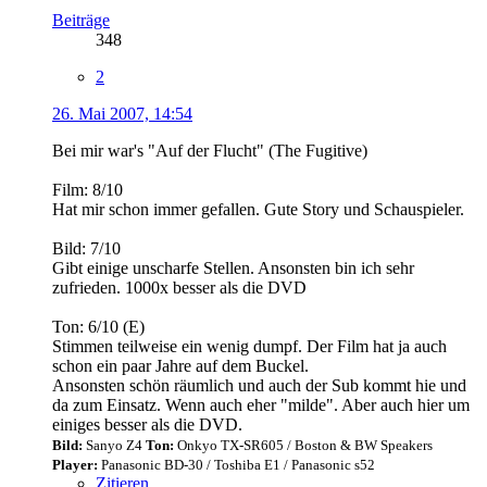
Beiträge
348
2
26. Mai 2007, 14:54
Bei mir war's "Auf der Flucht" (The Fugitive)
Film: 8/10
Hat mir schon immer gefallen. Gute Story und Schauspieler.
Bild: 7/10
Gibt einige unscharfe Stellen. Ansonsten bin ich sehr
zufrieden. 1000x besser als die DVD
Ton: 6/10 (E)
Stimmen teilweise ein wenig dumpf. Der Film hat ja auch
schon ein paar Jahre auf dem Buckel.
Ansonsten schön räumlich und auch der Sub kommt hie und
da zum Einsatz. Wenn auch eher "milde". Aber auch hier um
einiges besser als die DVD.
Bild:
Sanyo Z4
Ton:
Onkyo TX-SR605 / Boston & BW Speakers
Player:
Panasonic BD-30 / Toshiba E1 / Panasonic s52
Zitieren