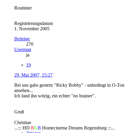
Routinier
Registrierungsdatum
1. November 2005
Beiträge
270
Usermap
ja
19
29. Mai 2007, 15:27
Bei uns gabs gestern "Ricky Bobby" - unbedingt in O-Ton
ansehen...
Ich fand ihn witzig, ein echter "no brainer".
Gruß
Christian
...::: HD
R
G
B
Homecinema Dreams Regensburg :::...