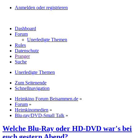
Anmelden oder registrieren
Dashboard
Forum
Unerledigte Themen
Rules
Datenschutz
Pranger
Suche
Unerledigte Themen
Zum Seitenende
Schnellnavigation
Heimkino Forum Beisammen.de
»
Forum
»
Heimkinomedien
»
Blu-ray/DVD-Small Talk
»
Welche Blu-Ray oder HD-DVD war's bei
euch gestern Abend?